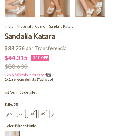
Inicio
.
Material
.
Cuero
.
Sandalia Katara
Sandalia Katara
$44.315
-
50
% OFF
$88.630
Ver más detalles
Talle:
38
36
37
38
39
40
Color:
Blanco Nude