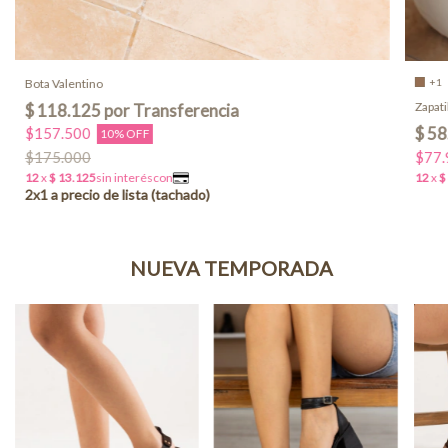
Bota Valentino
+1
Zapati
$157.500
10% OFF
$77.
$175.000
NUEVA TEMPORADA