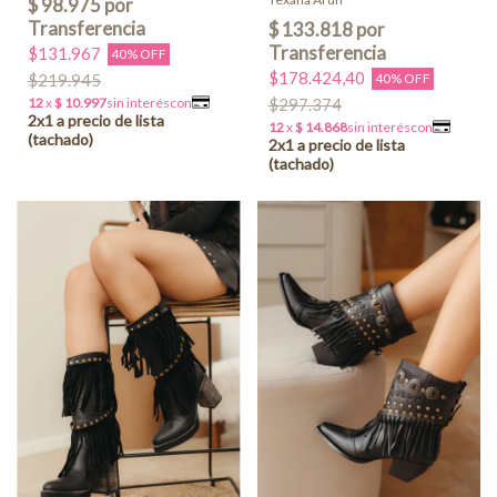
$131.967
40% OFF
$178.424,40
$219.945
40% OFF
$297.374