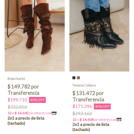
Bota Norte
Texana Calipso
$199.710
40% OFF
$175.296
40% OFF
$332.850
$292.160