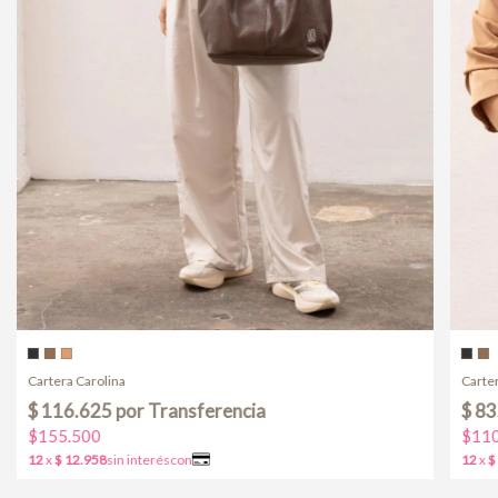
Carter
Cartera Carolina
$110
$155.500