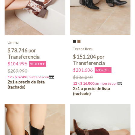
Umma
Texana Renu
$104.995
50% OFF
$201.606
40% OFF
$209.990
$336.010