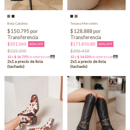
Bota Cataleia
Texana Mercedes
$201.060
$171.850,80
40% OFF
40% OFF
$335.100
$286.418