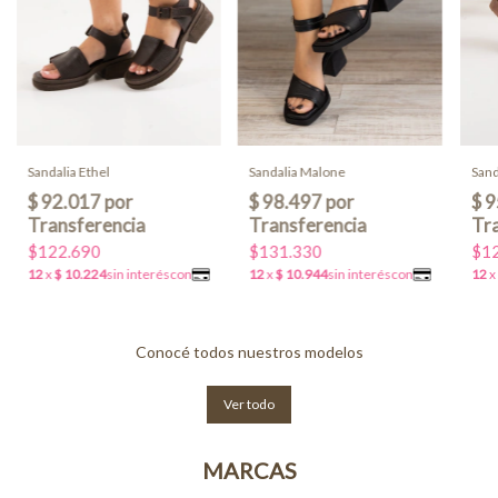
Sandalia Ethel
Sandalia Malone
Sand
$122.690
$131.330
$12
Conocé todos nuestros modelos
Ver todo
MARCAS