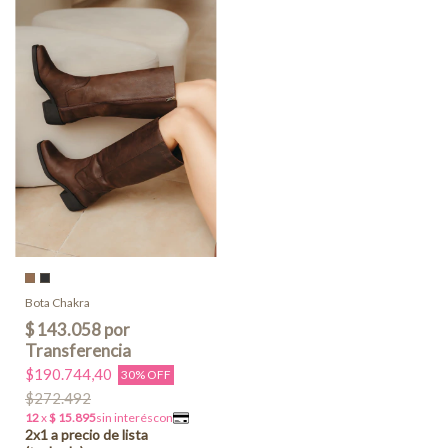
Bota Chakra
$190.744,40
30% OFF
$272.492