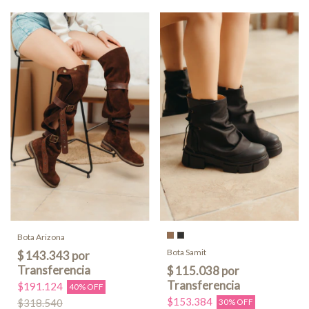
Bota Arizona
Bota Samit
$191.124
40% OFF
$153.384
$318.540
30% OFF