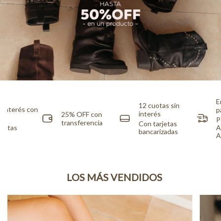
E
12 cuotas sin
n interés con
p
interés
25% OFF con
to
P
transferencia
Con tarjetas
uotas
A
bancarizadas
A
LOS MÁS VENDIDOS