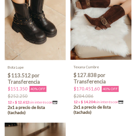
Texana Cumbre
Bota Lupe
$170.451,60
$151.350
40% OFF
40% OFF
$284.086
$252.250