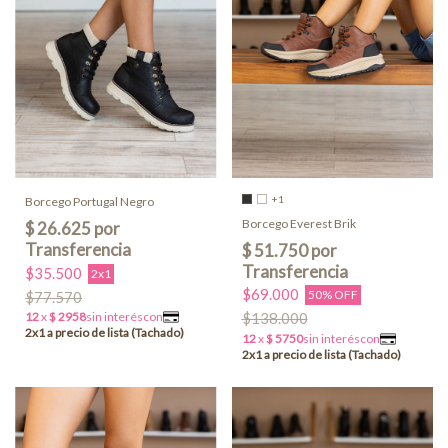
+1
Borcego Portugal Negro
Borcego Everest Brik
$35.500
2x1
$69.000
50% OFF
$77.570
$138.000