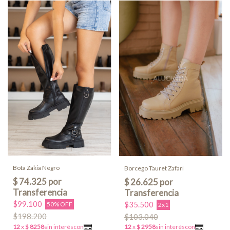
Bota Zakia Negro
Borcego Tauret Zafari
$99.100
$35.500
50% OFF
2x1
$198.200
$103.040