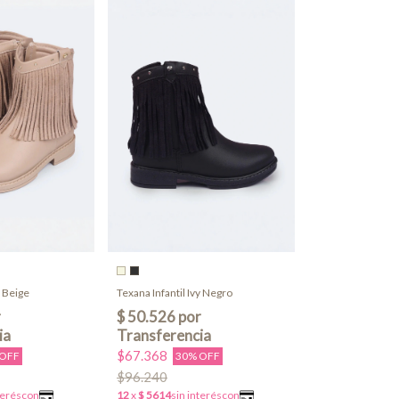
y Beige
Texana Infantil Ivy Negro
$67.368
 OFF
30% OFF
$96.240