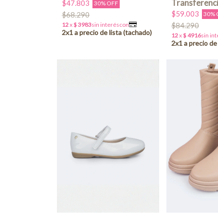
$47.803
30% OFF
$59.003
$68.290
30% 
$84.290