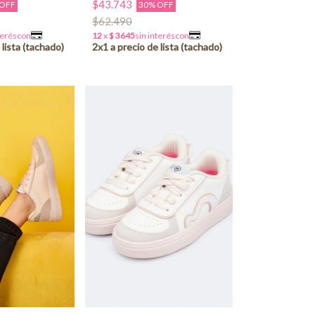
$43.743
 OFF
30% OFF
$62.490