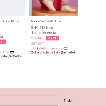
 con Luces Bloom
Bota Infantil Hada Nude
$58.800
30% OFF
 OFF
$84.000