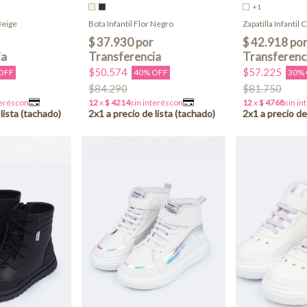
+1
Beige
Bota Infantil Flor Negro
Zapatilla Infantil
$50.574
$57.225
OFF
40% OFF
30%
$84.290
$81.750