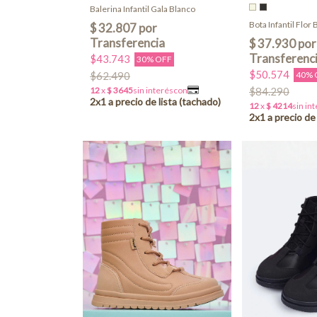
Balerina Infantil Gala Blanco
Bota Infantil Flor 
$43.743
30% OFF
$50.574
$62.490
40% 
$84.290