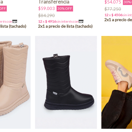
$54.075
30%
$59.003
OFF
30% OFF
$77.250
$84.290