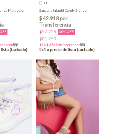
+1
 Candy Multicolor
Zapatilla Infantil Candy Blanco
$57.225
 OFF
30% OFF
$81.750