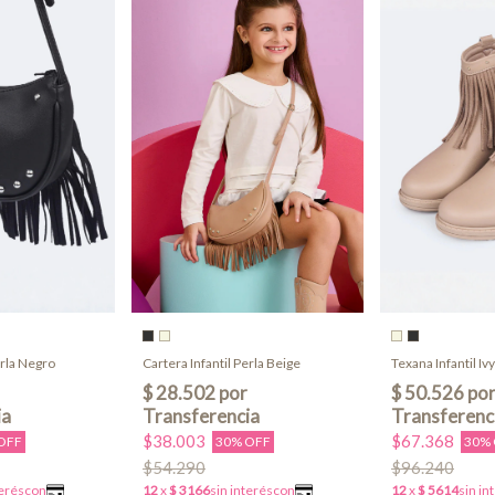
erla Negro
Cartera Infantil Perla Beige
Texana Infantil Iv
$38.003
$67.368
OFF
30% OFF
30%
$54.290
$96.240