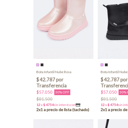
Bota Infantil Nube Rosa
Bota Infantil Nub
$57.050
$57.050
30% OFF
30% 
$81.500
$81.500