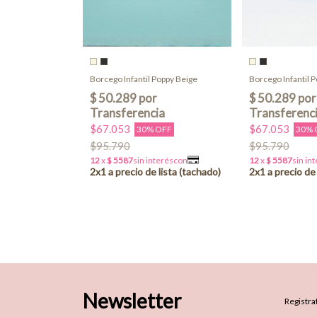
Borcego Infantil Poppy Beige
Borcego Infantil 
$67.053
$67.053
30% OFF
30% 
$95.790
$95.790
Newsletter
Registrat