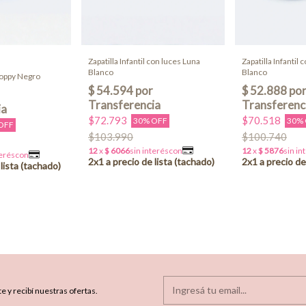
Zapatilla Infantil con luces Luna
Zapatilla Infantil
Blanco
Blanco
Poppy Negro
$72.793
$70.518
30% OFF
30%
OFF
$103.990
$100.740
e y recibí nuestras ofertas.