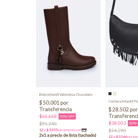
Bota Infantil Valentina Chocolate
Cartera Infantil P
$66.668
30% OFF
$38.003
$95.240
30% 
$54.290