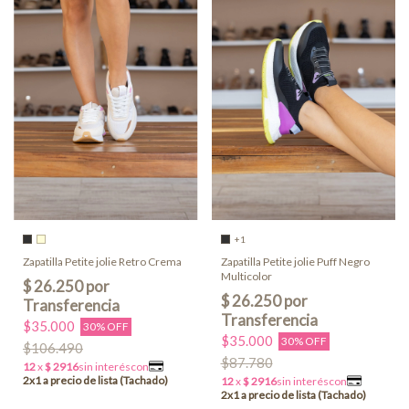
+1
Zapatilla Petite jolie Retro Crema
Zapatilla Petite jolie Puff Negro
Multicolor
$35.000
30% OFF
$35.000
30% OFF
$106.490
$87.780