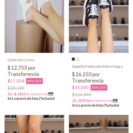
Ojota Lilo Crema
Zapatilla Petite jolie Retro Negro
$17.004
40% OFF
$35.000
$28.340
30% OFF
$106.490