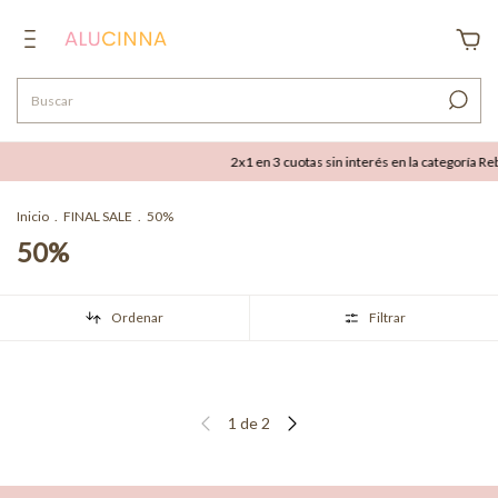
2x1 en 3 cuotas sin interés en la categoría Reb
Inicio
.
FINAL SALE
.
50%
50%
Ordenar
Filtrar
1
de
2