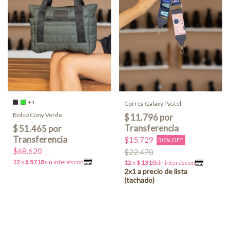
+4
Correa Galaxy Pastel
Bolso Cony Verde
$15.729
30% OFF
$68.620
$22.470