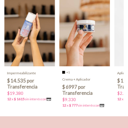
+1
Aplica
Impermeabilizante
Crema + Aplicador
$2.5
$19.380
$9.330