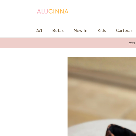
2x1
Botas
New In
Kids
Carteras
2x1 en 3 cuot