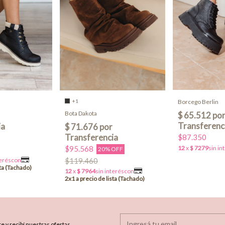
+1
Borcego Berlin
Bota Dakota
$87.350
$95.568
20% OFF
$119.460
e y recibí nuestras ofertas.