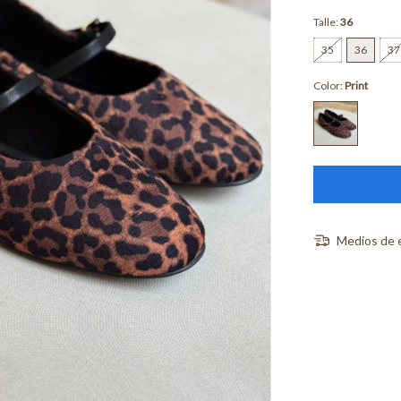
Talle:
36
35
36
37
Color:
Print
Medios de 