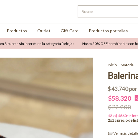
Productos
Outlet
Gift Card
Productos por talles
as sin interés en la categoría Rebajas
Hasta 50% OFF combinable con hasta 12 cuo
Inicio
.
Material
.
Balerina
$58.320
-
$72.900
Ver más detall