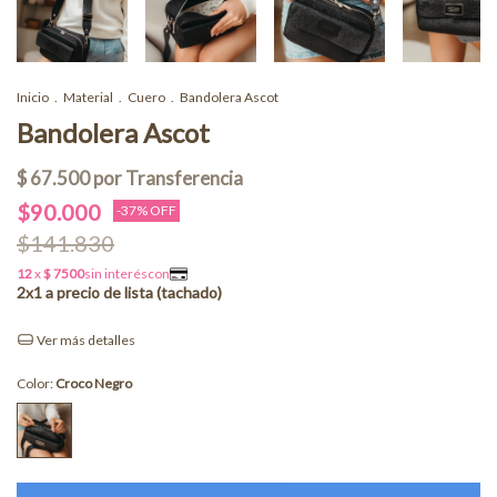
Inicio
.
Material
.
Cuero
.
Bandolera Ascot
Bandolera Ascot
$90.000
-
37
% OFF
$141.830
Ver más detalles
Color:
Croco Negro