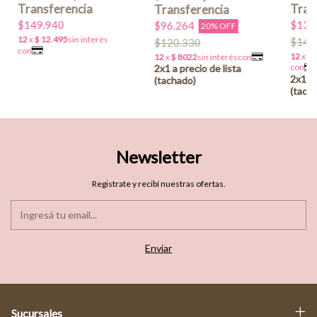
$149.940
$134
$96.264
20% OFF
$149
$120.330
Newsletter
Registrate y recibí nuestras ofertas.
Sucursales