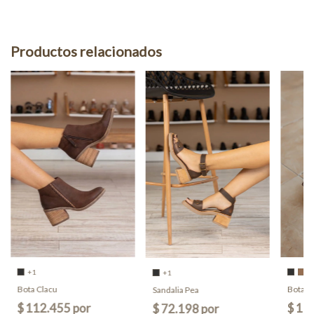
Productos relacionados
+1
+1
Bota Clacu
Bota Sa
Sandalia Pea