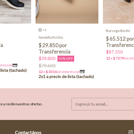
+1
Borcego Berlin
Sandalia Krisha
$87.350
$39.800
50% OFF
$79.600
e y recibí nuestras ofertas.
Contactános