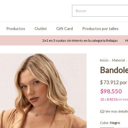
Productos
Outlet
Gift Card
Productos por talles
2x1 en 3 cuotas sin interés en la categoría Rebajas
Hasta 50%
Inicio
.
Material
.
Bandole
$98.550
Ver más detall
Color:
Negro