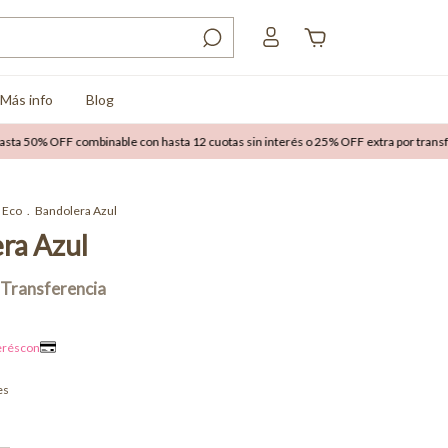
Más info
Blog
 OFF combinable con hasta 12 cuotas sin interés o 25% OFF extra por transferencia
Eco
.
Bandolera Azul
ra Azul
es