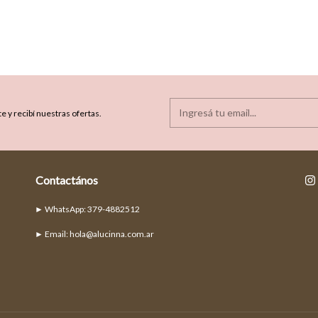
e y recibí nuestras ofertas.
Contactános
► Email:
hola@alucinna.com.ar