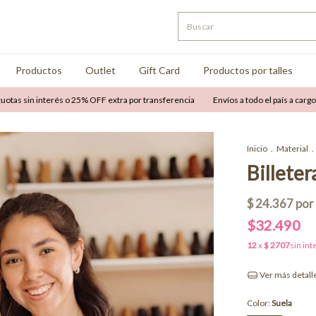
Productos
Outlet
Gift Card
Productos por talles
sin interés o 25% OFF extra por transferencia
Envíos a todo el país a cargo del c
Inicio
.
Material
.
Billeter
$32.490
Ver más detall
Color:
Suela