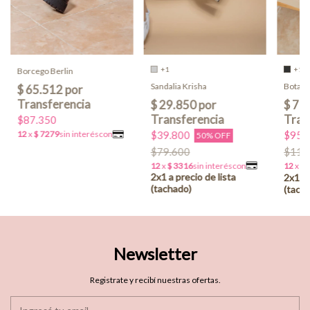
+1
+1
Borcego Berlin
Sandalia Krisha
Bota D
$87.350
$39.800
$95.
50% OFF
$79.600
$119
Newsletter
Registrate y recibí nuestras ofertas.