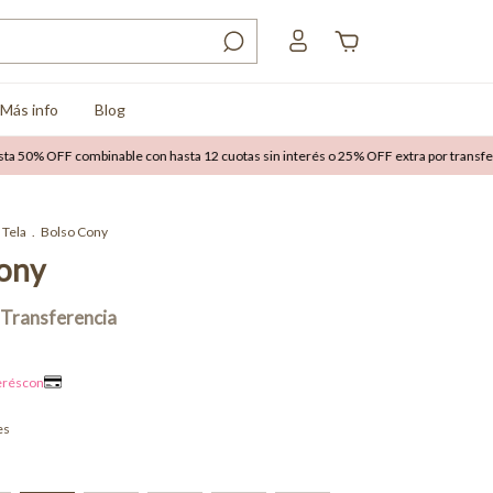
Más info
Blog
% OFF combinable con hasta 12 cuotas sin interés o 25% OFF extra por transferenci
Tela
.
Bolso Cony
ony
es