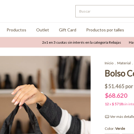
Productos
Outlet
Gift Card
Productos por talles
2x1 en 3 cuotas sin interés en la categoría Rebajas
Hasta 50
Inicio
.
Material
.
Bolso C
$68.620
Ver más detall
Color:
Verde