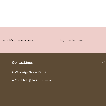
e y recibí nuestras ofertas.
Contactános
► Email:
hola@alucinna.com.ar