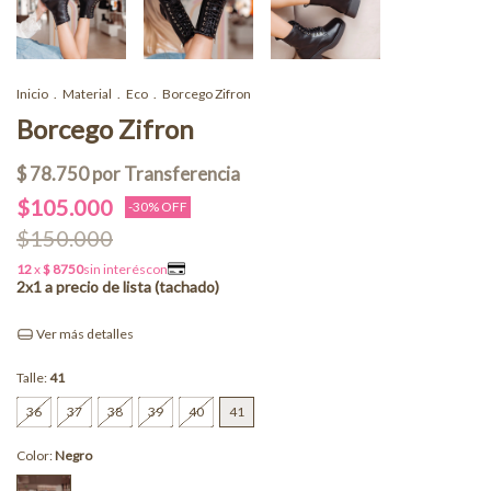
Inicio
.
Material
.
Eco
.
Borcego Zifron
Borcego Zifron
$105.000
-
30
% OFF
$150.000
Ver más detalles
Talle:
41
36
37
38
39
40
41
Color:
Negro