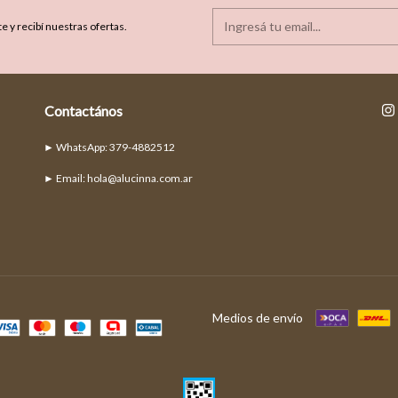
e y recibí nuestras ofertas.
Contactános
► Email:
hola@alucinna.com.ar
Medios de envío