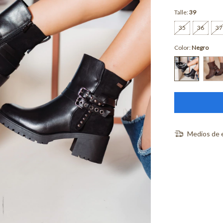
Talle:
39
35
36
37
Color:
Negro
Medios de 