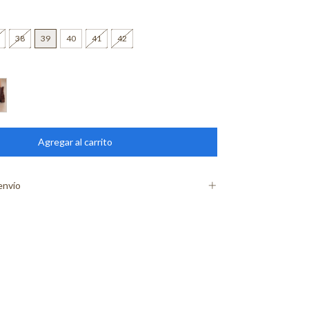
38
39
40
41
42
envío