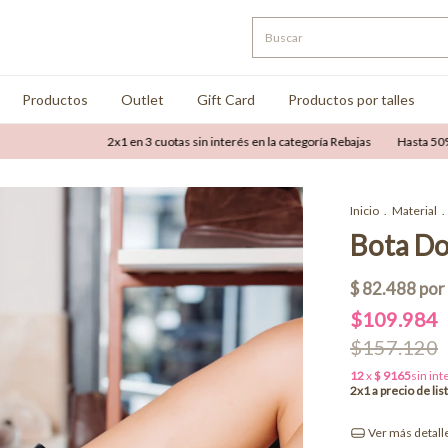
Productos
Outlet
Gift Card
Productos por talles
2x1 en 3 cuotas sin interés en la categoría Rebajas
Hasta 50% OFF com
Inicio
.
Material
.
Bota D
$109.984
$157.120
Ver más detall