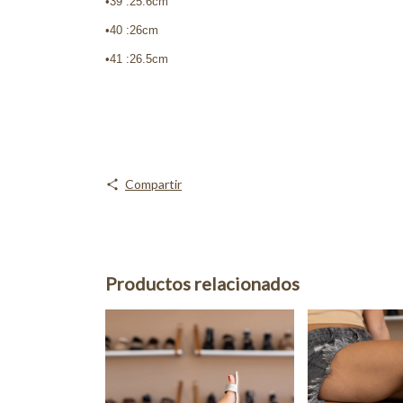
•39 :25.6cm
•40 :26cm
•41 :26.5cm
Compartir
Productos relacionados