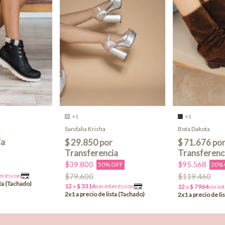
+1
+1
Sandalia Krisha
Bota Dakota
$39.800
$95.568
50% OFF
20%
$79.600
$119.460