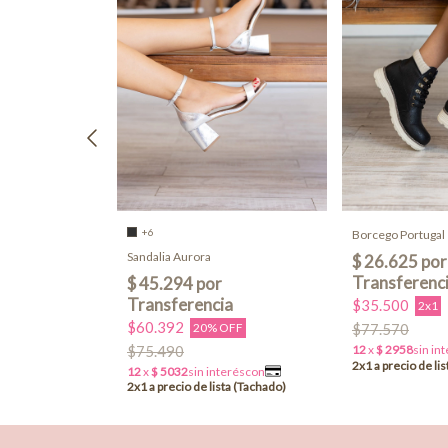
+6
Borcego Portugal
Sandalia Aurora
$35.500
2x1
$60.392
20% OFF
$77.570
$75.490