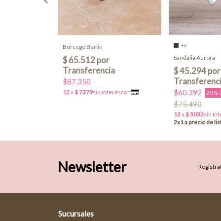
+6
Borcego Berlin
Sandalia Aurora
$87.350
$60.392
20% 
$75.490
Newsletter
Registrat
Sucursales