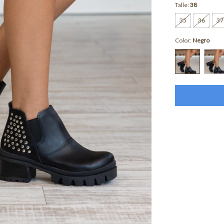
Talle:
38
35
36
37
Color:
Negro