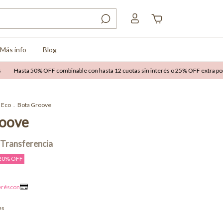
Más info
Blog
sta 50% OFF combinable con hasta 12 cuotas sin interés o 25% OFF extra por transf
Eco
.
Bota Groove
roove
20
% OFF
es