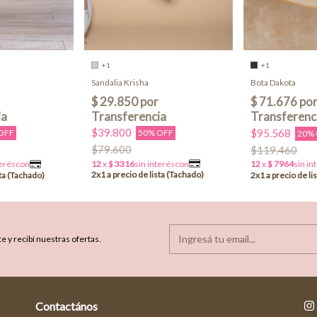
+1
+1
Sandalia Krisha
Bota Dakota
$39.800
$95.568
50% OFF
OFF
20%
$79.600
$119.460
e y recibí nuestras ofertas.
Contactános