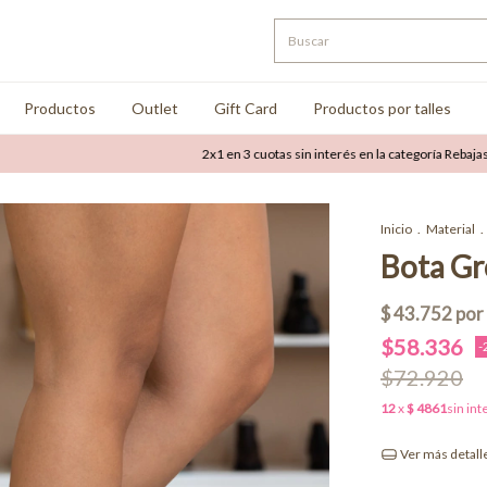
Productos
Outlet
Gift Card
Productos por talles
2x1 en 3 cuotas sin interés en la categoría Rebajas
Ha
Inicio
.
Material
.
Bota G
$58.336
-
$72.920
Ver más detall