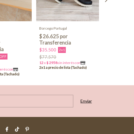
Borcego Berlin
Borcego Portugal
$87.350
$35.500
2x1
$77.570
 OFF