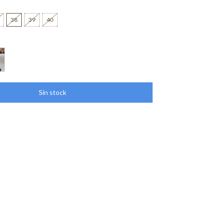
38
39
40