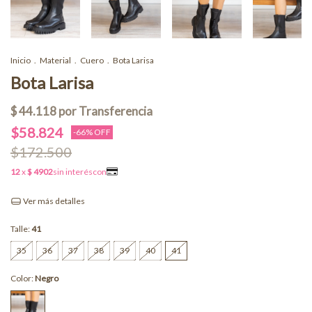
Inicio
.
Material
.
Cuero
.
Bota Larisa
Bota Larisa
$58.824
-
66
% OFF
$172.500
Ver más detalles
Talle:
41
35
36
37
38
39
40
41
Color:
Negro