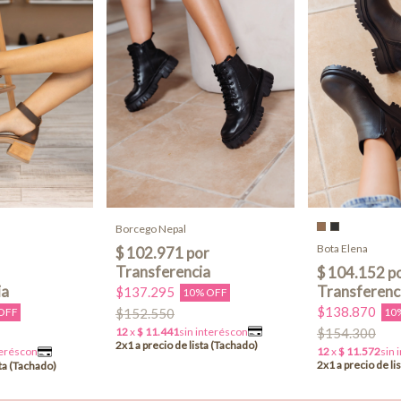
Borcego Nepal
Bota Elena
$137.295
10% OFF
$138.870
$152.550
10
OFF
$154.300