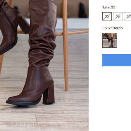
Talle:
35
35
36
37
Color:
Bordo