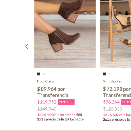
+1
+1
Bota Clacu
Sandalia Pea
$119.952
$96.264
 OFF
20% OFF
20% 
$149.940
$120.330