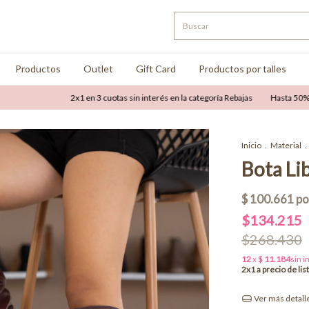
Productos
Outlet
Gift Card
Productos por talles
2x1 en 3 cuotas sin interés en la categoría Rebajas
Hasta 50% OFF comb
Inicio
.
Material
.
Bota Li
$134.215
$268.430
Ver más detall