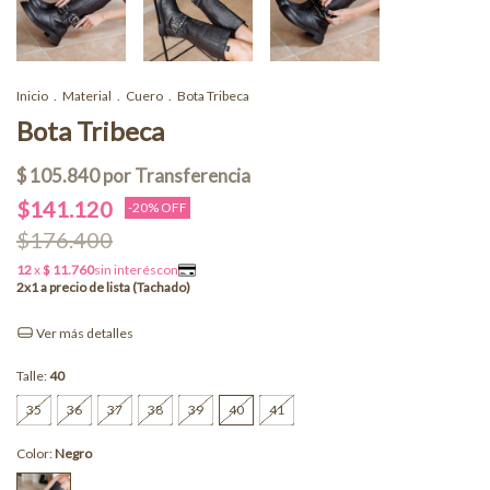
Inicio
.
Material
.
Cuero
.
Bota Tribeca
Bota Tribeca
$141.120
-
20
% OFF
$176.400
Ver más detalles
Talle:
40
35
36
37
38
39
40
41
Color:
Negro