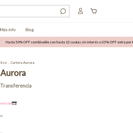
Más info
Blog
a 50% OFF combinable con hasta 12 cuotas sin interés o 25% OFF extra por transfe
Eco
.
Cartera Aurora
 Aurora
es