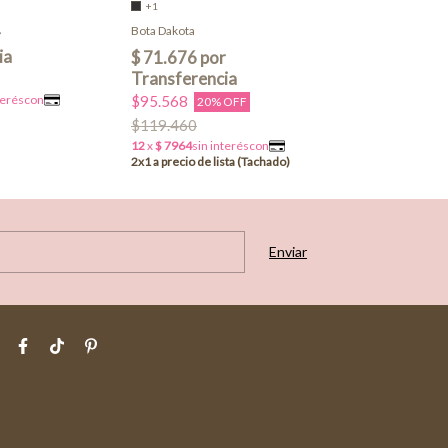
+1
Borcego Portuga
Bota Dakota
$35.500
2x1
$95.568
$77.570
20% OFF
$119.460