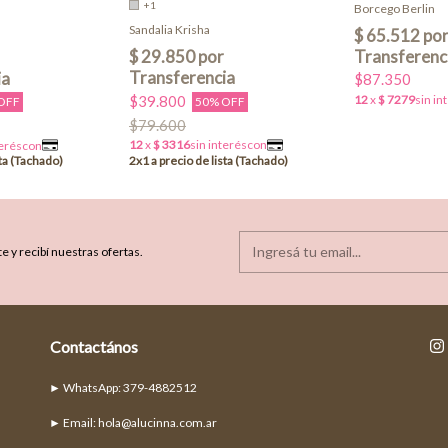
+1
Borcego Berlin
Sandalia Krisha
$87.350
$39.800
50% OFF
OFF
$79.600
e y recibí nuestras ofertas.
Contactános
► Email:
hola@alucinna.com.ar