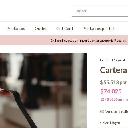
Productos
Outlet
Gift Card
Productos por talles
2x1 en 3 cuotas sin interés en la categoría Rebajas
Hast
Inicio
.
Material
.
Cartera
$74.025
Ver más detall
Color:
Negro