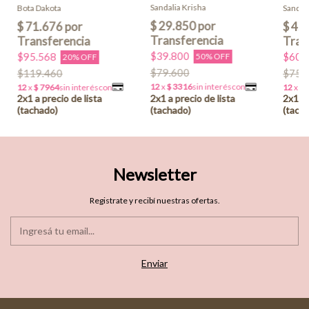
Sandalia Krisha
Sandal
Bota Dakota
$39.800
$60.
$95.568
50% OFF
20% OFF
$79.600
$75.
$119.460
Newsletter
Registrate y recibí nuestras ofertas.