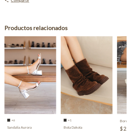
Compartir
Productos relacionados
+6
+1
Borceg
Sandalia Aurora
Bota Dakota