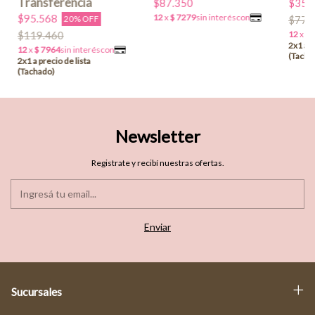
$87.350
$35.
$95.568
$77.
20% OFF
$119.460
Newsletter
Registrate y recibí nuestras ofertas.
Sucursales