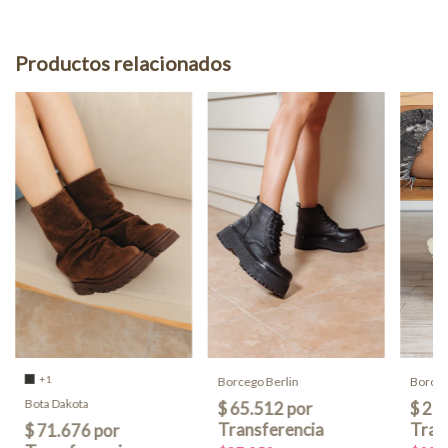
Productos relacionados
+1
Borcego Berlin
Borceg
Bota Dakota