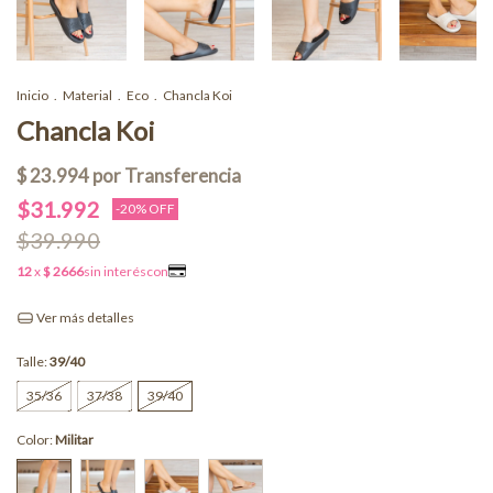
Inicio
.
Material
.
Eco
.
Chancla Koi
Chancla Koi
$31.992
-
20
% OFF
$39.990
Ver más detalles
Talle:
39/40
35/36
37/38
39/40
Color:
Militar