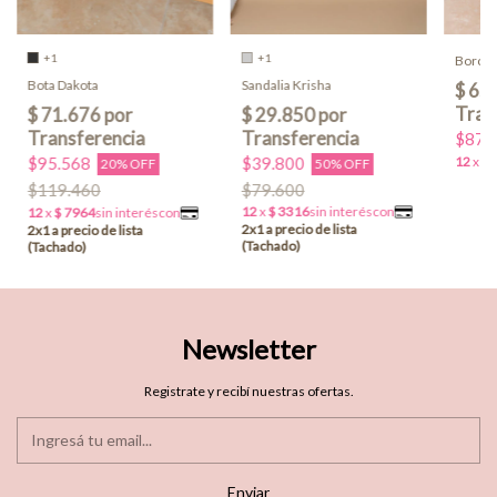
+1
+1
Borceg
Sandalia Krisha
Bota Dakota
$87.
$39.800
$95.568
50% OFF
20% OFF
$79.600
$119.460
Newsletter
Registrate y recibí nuestras ofertas.