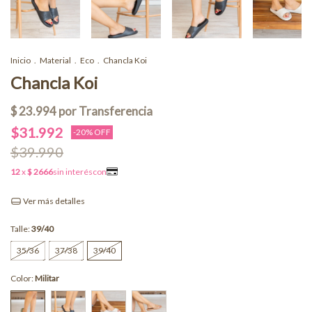
Inicio
.
Material
.
Eco
.
Chancla Koi
Chancla Koi
$31.992
-
20
% OFF
$39.990
Ver más detalles
Talle:
39/40
35/36
37/38
39/40
Color:
Militar