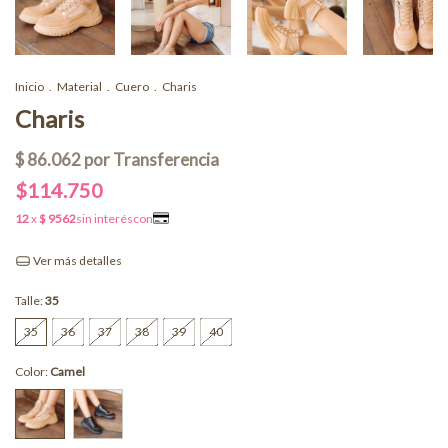
Inicio
.
Material
.
Cuero
.
Charis
Charis
$114.750
Ver más detalles
Talle:
35
35
36
37
38
39
40
Color:
Camel