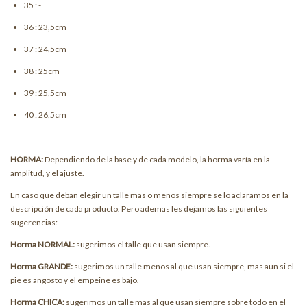
35 : -
36 : 23,5cm
37 : 24,5cm
38 : 25cm
39 : 25,5cm
40 : 26,5cm
HORMA:
Dependiendo de la base y de cada modelo, la horma varía en la
amplitud, y el ajuste.
En caso que deban elegir un talle mas o menos siempre se lo aclaramos en la
descripción de cada producto. Pero ademas les dejamos las siguientes
sugerencias:
Horma NORMAL:
sugerimos el talle que usan siempre.
Horma GRANDE:
sugerimos un talle menos al que usan siempre, mas aun si el
pie es angosto y el empeine es bajo.
Horma CHICA:
sugerimos un talle mas al que usan siempre sobre todo en el