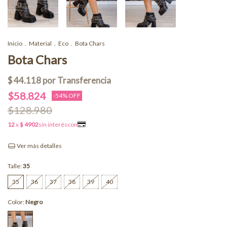
Inicio
.
Material
.
Eco
.
Bota Chars
Bota Chars
$58.824
-
54
% OFF
$128.980
Ver más detalles
Talle:
35
35
36
37
38
39
40
Color:
Negro