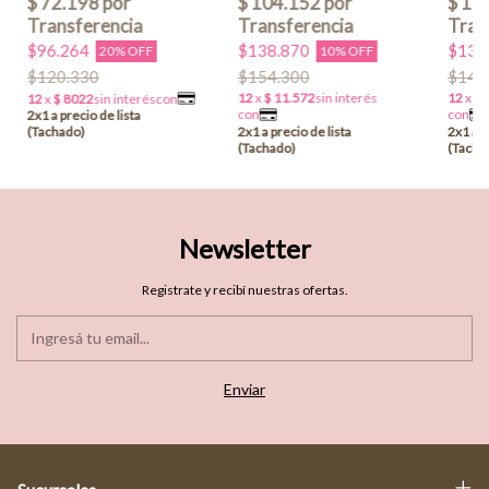
$138.870
$134
$96.264
10% OFF
20% OFF
$154.300
$149
$120.330
Newsletter
Registrate y recibí nuestras ofertas.