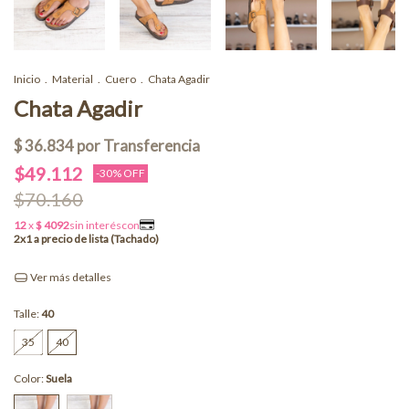
Inicio
.
Material
.
Cuero
.
Chata Agadir
Chata Agadir
$49.112
-
30
% OFF
$70.160
Ver más detalles
Talle:
40
35
40
Color:
Suela