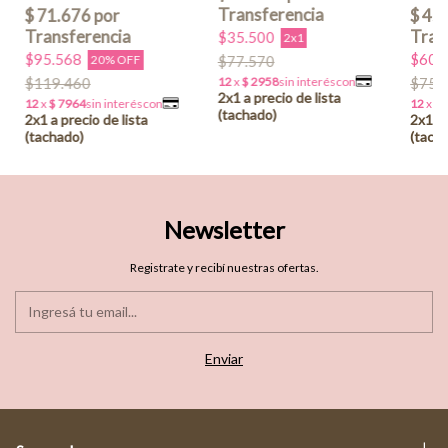
$35.500
2x1
$60.
$95.568
$77.570
20% OFF
$75.
$119.460
Newsletter
Registrate y recibí nuestras ofertas.