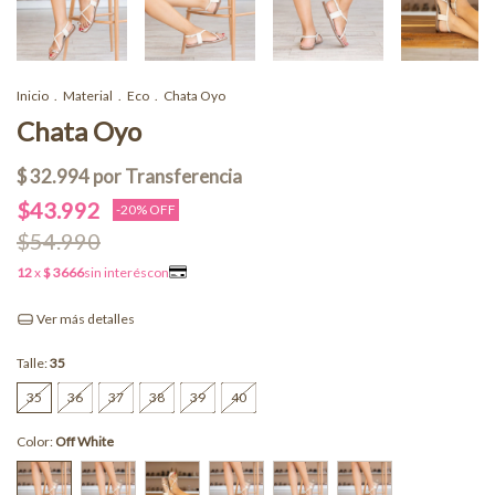
Inicio
.
Material
.
Eco
.
Chata Oyo
Chata Oyo
$43.992
-
20
% OFF
$54.990
Ver más detalles
Talle:
35
35
36
37
38
39
40
Color:
Off White