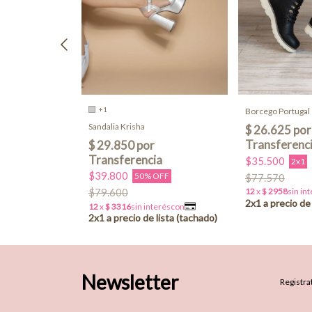
+1
Borcego Portugal
Sandalia Krisha
$35.500
2x1
$39.800
50% OFF
$77.570
$79.600
Newsletter
Registrat