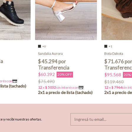
+6
+1
Sandalia Aurora
Bota Dakota
$60.392
$95.568
20% OFF
20%
$75.490
$119.460
e y recibí nuestras ofertas.