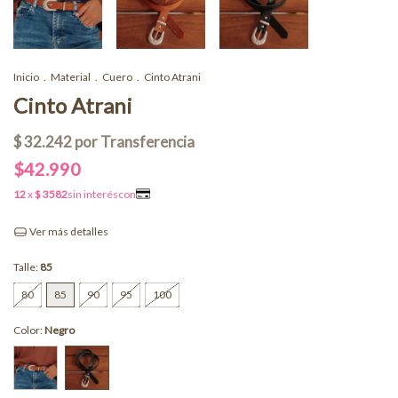
Inicio
.
Material
.
Cuero
.
Cinto Atrani
Cinto Atrani
$42.990
Ver más detalles
Talle:
85
80
85
90
95
100
Color:
Negro