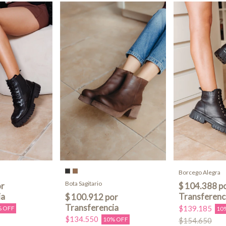
Borcego Alegra
Bota Sagitario
$139.185
% OFF
10
$134.550
10% OFF
$154.650