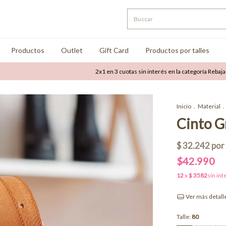
Productos
Outlet
Gift Card
Productos por talles
2x1 en 3 cuotas sin interés en la categoría Rebajas
Ha
Inicio
.
Material
.
Cinto G
$42.990
Ver más detall
Talle:
80