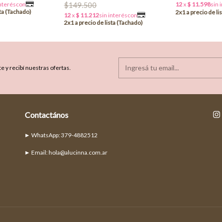
$149.500
e y recibí nuestras ofertas.
Contactános
► Email:
hola@alucinna.com.ar