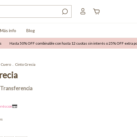
Más info
Blog
sta 50% OFF combinable con hasta 12 cuotas sin interés o 25% OFF extra por trans
Cuero
.
Cinto Grecia
recia
es