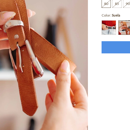
80
85
90
Color:
Suela