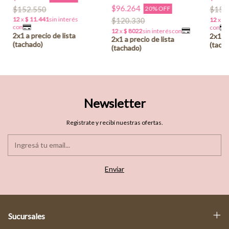
$96.264
$152.550
20% OFF
$154
$120.330
Newsletter
Registrate y recibí nuestras ofertas.
Sucursales