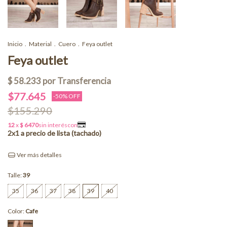
Inicio
.
Material
.
Cuero
.
Feya outlet
Feya outlet
$77.645
-
50
% OFF
$155.290
Ver más detalles
Talle:
39
35
36
37
38
39
40
Color:
Cafe