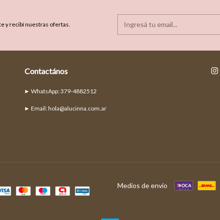
e y recibí nuestras ofertas.
Contactános
► Email:
hola@alucinna.com.ar
Medios de envío