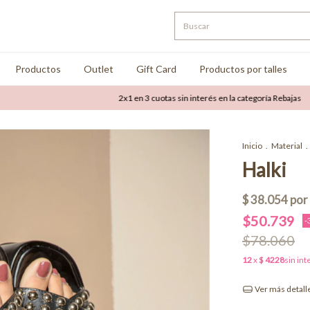
Productos
Outlet
Gift Card
Productos por talles
2x1 en 3 cuotas sin interés en la categoría Rebajas
Hasta
Inicio
.
Material
.
Halki
$50.739
-
$78.060
Ver más detall