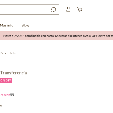
Más info
Blog
 50% OFF combinable con hasta 12 cuotas sin interés o 25% OFF extra por transfer
Eco
.
Halki
35
% OFF
es