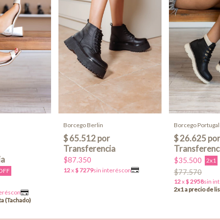
Borcego Berlin
Borcego Portugal
$87.350
$35.500
2x1
OFF
$77.570