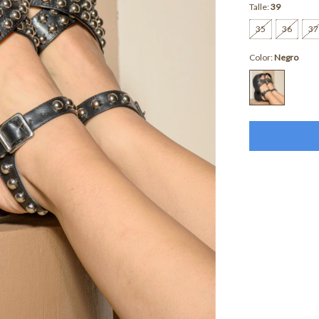
Talle:
39
35
36
37
Color:
Negro