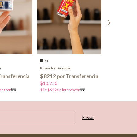
+1
r
Revividor Gamuza
$10.950