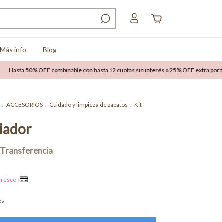
Más info
Blog
a 50% OFF combinable con hasta 12 cuotas sin interés o 25% OFF extra por transfe
.
ACCESORIOS
.
Cuidado y limpieza de zapatos
.
Kit
piador
es