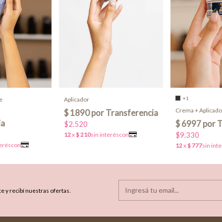
+1
Aplicador
e
Crema + Aplicado
$2.520
$9.330
e y recibí nuestras ofertas.