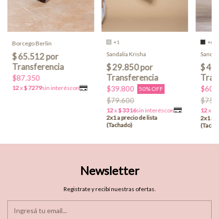
+1
+6
Borcego Berlin
Sandalia Krisha
Sandal
$87.350
$39.800
$60.
50% OFF
$79.600
$75.
Newsletter
Registrate y recibí nuestras ofertas.