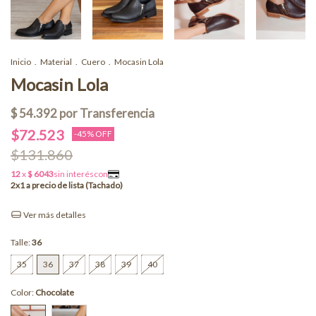
Inicio
.
Material
.
Cuero
.
Mocasin Lola
Mocasin Lola
$72.523
-
45
% OFF
$131.860
Ver más detalles
Talle:
36
35
36
37
38
39
40
Color:
Chocolate