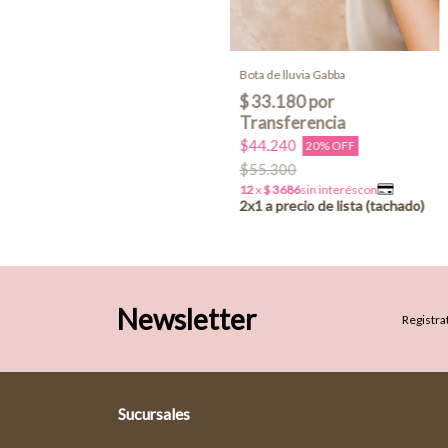
Bota de lluvia Gabba
$44.240
20% OFF
$55.300
Newsletter
Registrat
Sucursales