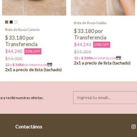
Bota de lluvia Gabba
Bota de lluvia Catania
$44.240
20% OFF
$44.240
20% OFF
$55.300
$55.300
e y recibí nuestras ofertas.
Contactános