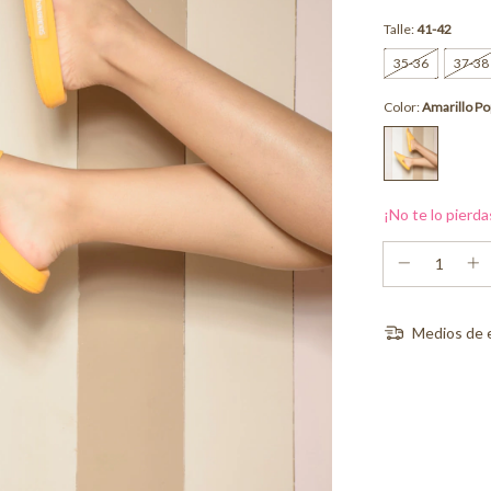
Talle:
41-42
35-36
37-38
Color:
Amarillo Po
¡No te lo pierda
Medios de 