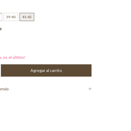
39-40
41-42
p
s, es el último!
envío