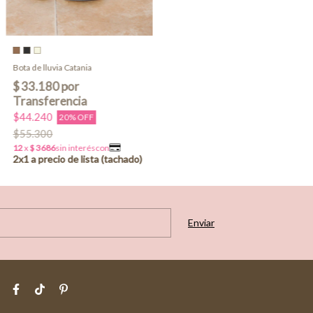
Bota de lluvia Catania
$44.240
20% OFF
$55.300