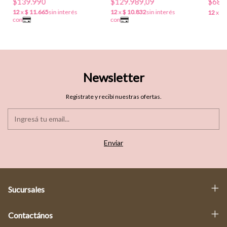
$139.990
$129.989,09
$68.
Newsletter
Registrate y recibí nuestras ofertas.
Sucursales
Contactános