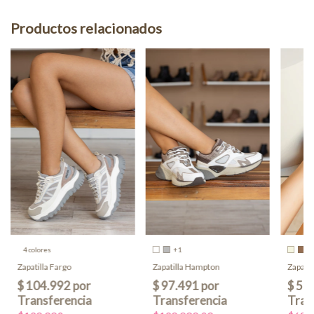
Productos relacionados
4 colores
+1
Zapatilla Fargo
Zapatilla Hampton
Zapatil