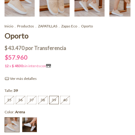
Inicio
.
Productos
.
ZAPATILLAS
.
Zapas Eco
.
Oporto
Oporto
$57.960
Ver más detalles
Talle:
39
35
36
37
38
39
40
Color:
Arena