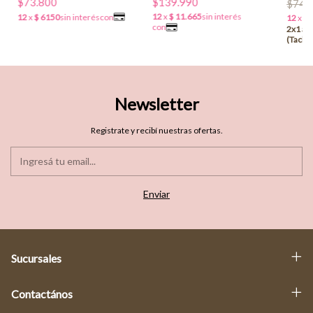
$139.990
$73.800
$74.
Newsletter
Registrate y recibí nuestras ofertas.
Sucursales
Contactános