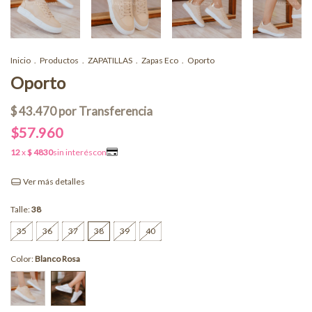
Inicio
.
Productos
.
ZAPATILLAS
.
Zapas Eco
.
Oporto
Oporto
$57.960
Ver más detalles
Talle:
38
35
36
37
38
39
40
Color:
Blanco Rosa