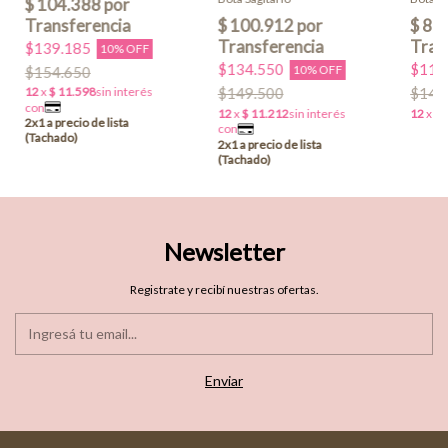
$139.185
10% OFF
$134.550
$119
10% OFF
$154.650
$149.500
$149
Newsletter
Registrate y recibí nuestras ofertas.