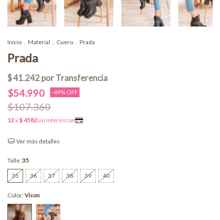
Inicio
.
Material
.
Cuero
.
Prada
Prada
$54.990
-
49
% OFF
$107.360
Ver más detalles
Talle:
35
35
36
37
38
39
40
Color:
Vison