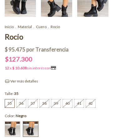
Inicio
.
Material
.
Cuero
.
Rocio
Rocio
$127.300
Ver más detalles
Talle:
35
35
36
37
38
39
40
41
42
Color:
Negro