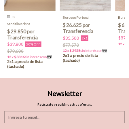
+1
Borceg
Borcego Portugal
Sandalia Krisha
$87.
$35.500
2x1
$39.800
50% OFF
$77.570
$79.600
Newsletter
Registrate y recibí nuestras ofertas.