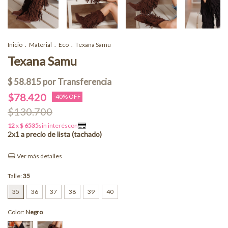
Inicio
.
Material
.
Eco
.
Texana Samu
Texana Samu
$78.420
-
40
% OFF
$130.700
Ver más detalles
Talle:
35
35
36
37
38
39
40
Color:
Negro