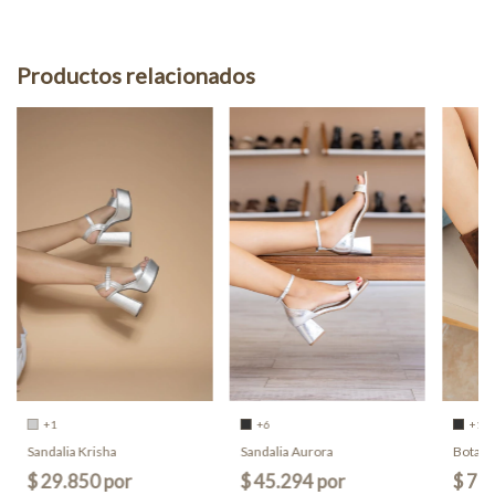
Productos relacionados
+1
+6
+1
Sandalia Krisha
Sandalia Aurora
Bota D