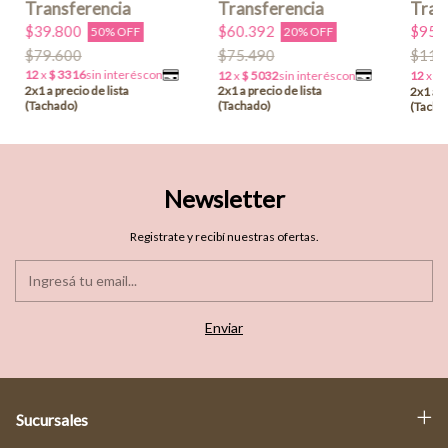
$39.800
$60.392
$95.
50% OFF
20% OFF
$79.600
$75.490
$119
Newsletter
Registrate y recibí nuestras ofertas.
Sucursales