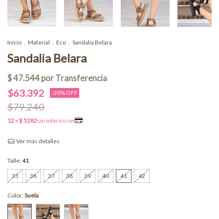
Inicio
.
Material
.
Eco
.
Sandalia Belara
Sandalia Belara
$63.392
-
20
% OFF
$79.240
Ver más detalles
Talle:
41
35
36
37
38
39
40
41
42
Color:
Suela