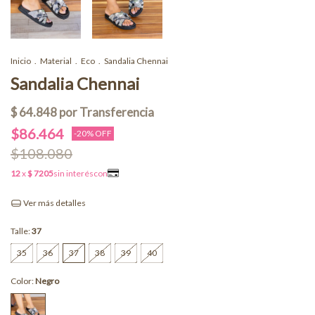
Inicio
.
Material
.
Eco
.
Sandalia Chennai
Sandalia Chennai
$86.464
-
20
% OFF
$108.080
Ver más detalles
Talle:
37
35
36
37
38
39
40
Color:
Negro