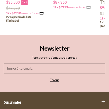
$87.350
$35.500
2x1
$95.
$77.570
$119
Newsletter
Registrate y recibí nuestras ofertas.
Sucursales