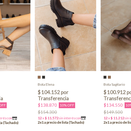
Bota Elena
Bota Sagitario
$138.870
$134.550
10% OFF
10
OFF
$154.300
$149.500