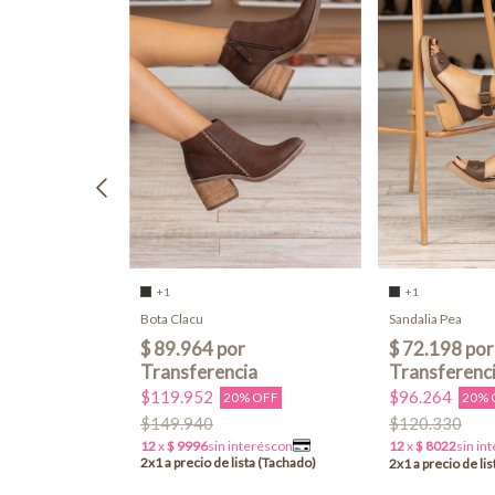
+1
+1
Bota Clacu
Sandalia Pea
OFF
$119.952
$96.264
20% OFF
20% 
$149.940
$120.330