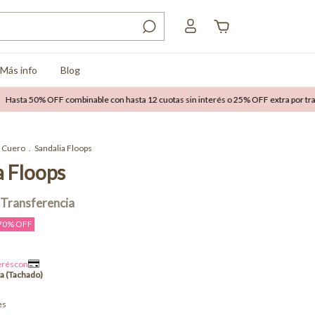
Más info
Blog
50% OFF combinable con hasta 12 cuotas sin interés o 25% OFF extra por transfere
Cuero
.
Sandalia Floops
a Floops
70
% OFF
es