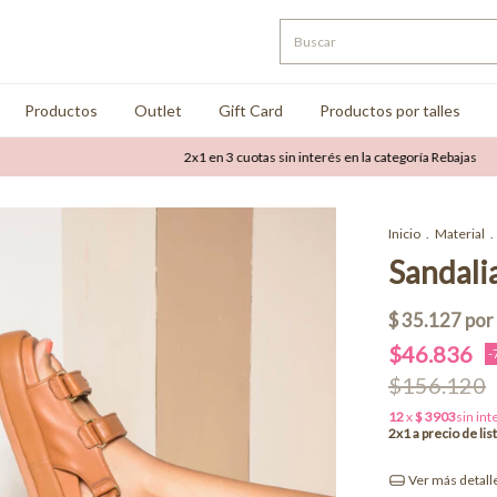
Productos
Outlet
Gift Card
Productos por talles
2x1 en 3 cuotas sin interés en la categoría Rebajas
Hasta 
Inicio
.
Material
.
Sandali
$46.836
-
$156.120
Ver más detall