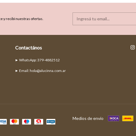
e y recibí nuestras ofertas.
Contactános
► Email:
hola@alucinna.com.ar
Medios de envío