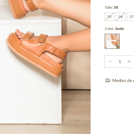
Talle:
38
35
36
37
Color:
Suela
Medios de 