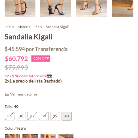
Inicio
.
Material
.
Eco
.
Sandalia Kigali
Sandalia Kigali
$60.792
-
20
% OFF
$75.990
Ver más detalles
Talle:
40
35
36
37
38
39
40
Color:
Negro