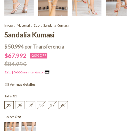
Inicio
.
Material
.
Eco
.
Sandalia Kumasi
Sandalia Kumasi
$67.992
-
20
% OFF
$84.990
Ver más detalles
Talle:
35
35
36
37
38
39
40
Color:
Oro